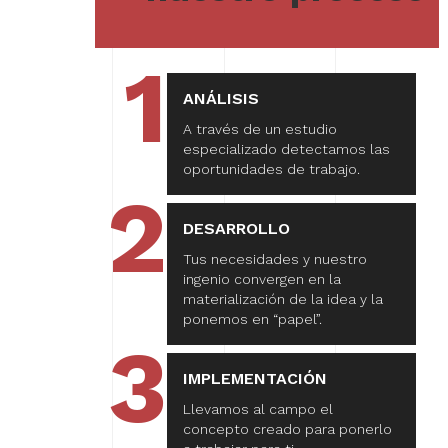
1
ANÁLISIS
A través de un estudio
especializado detectamos las
oportunidades de trabajo.
2
DESARROLLO
Tus necesidades y nuestro
ingenio convergen en la
materialización de la idea y la
ponemos en “papel”.
3
IMPLEMENTACIÓN
Llevamos al campo el
concepto creado para ponerlo