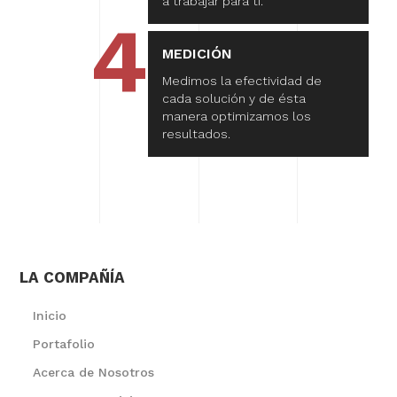
a trabajar para ti.
4
MEDICIÓN
Medimos la efectividad de
cada solución y de ésta
manera optimizamos los
resultados.
LA COMPAÑÍA
Inicio
Portafolio
Acerca de Nosotros